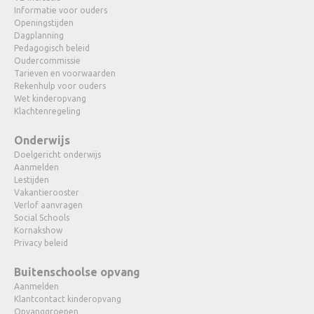
Informatie voor ouders
Openingstijden
Dagplanning
Pedagogisch beleid
Oudercommissie
Tarieven en voorwaarden
Rekenhulp voor ouders
Wet kinderopvang
Klachtenregeling
Onderwijs
Doelgericht onderwijs
Aanmelden
Lestijden
Vakantierooster
Verlof aanvragen
Social Schools
Kornakshow
Privacy beleid
Buitenschoolse opvang
Aanmelden
Klantcontact kinderopvang
Opvanggroepen