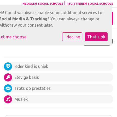
|
INLOGGEN SOCIAL SCHOOLS
REGISTREREN SOCIAL SCHOOLS
Hi! Could we please enable some additional services for
Toggl
Social Media & Tracking
? You can always change or
withdraw your consent later.
Let me choose
I decline
That's ok
CONTACT
Ieder kind is uniek
Stevige basis
Trots op prestaties
Muziek