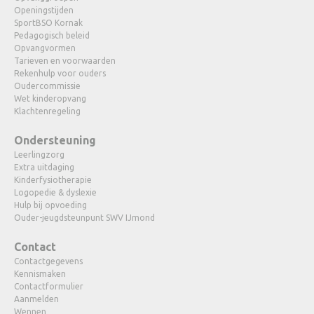
Openingstijden
SportBSO Kornak
Pedagogisch beleid
Opvangvormen
Tarieven en voorwaarden
Rekenhulp voor ouders
Oudercommissie
Wet kinderopvang
Klachtenregeling
Ondersteuning
Leerlingzorg
Extra uitdaging
Kinderfysiotherapie
Logopedie & dyslexie
Hulp bij opvoeding
Ouder-jeugdsteunpunt SWV IJmond
Contact
Contactgegevens
Kennismaken
Contactformulier
Aanmelden
Wennen