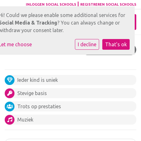
|
INLOGGEN SOCIAL SCHOOLS
REGISTREREN SOCIAL SCHOOLS
Hi! Could we please enable some additional services for
Toggl
Social Media & Tracking
? You can always change or
withdraw your consent later.
Let me choose
I decline
That's ok
STEVIGE BASIS
Ieder kind is uniek
Stevige basis
Trots op prestaties
Muziek