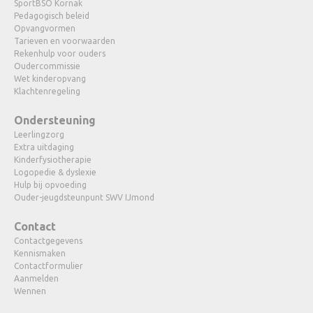
SportBSO Kornak
Pedagogisch beleid
Opvangvormen
Tarieven en voorwaarden
Rekenhulp voor ouders
Oudercommissie
Wet kinderopvang
Klachtenregeling
Ondersteuning
Leerlingzorg
Extra uitdaging
Kinderfysiotherapie
Logopedie & dyslexie
Hulp bij opvoeding
Ouder-jeugdsteunpunt SWV IJmond
Contact
Contactgegevens
Kennismaken
Contactformulier
Aanmelden
Wennen