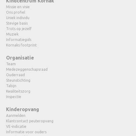
Kindcentrum Kornak
Missie en visie
Ons profiel
Uniek individu
Stevige basis
Trots op jezelf
Muziek
Informatiegids
Kornaks footprint
Organisatie
Team
Medezeggenschapsraad
Ouderraad
Steunstichting
Tabijn
Kwaliteitszorg
Inspectie
Kinderopvang
Aanmelden
Klantcontact peuteropvang
VE-indicatie
Informatie voor ouders