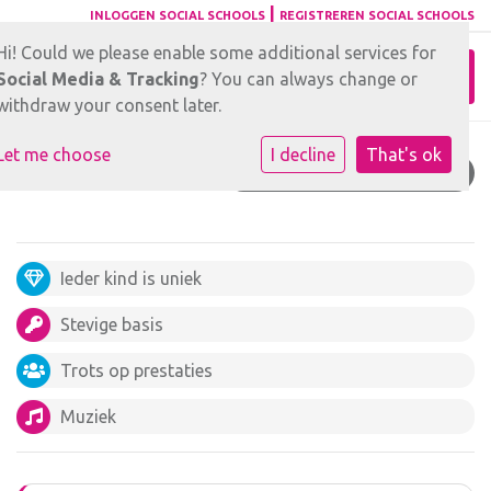
|
INLOGGEN SOCIAL SCHOOLS
REGISTREREN SOCIAL SCHOOLS
Hi! Could we please enable some additional services for
Toggl
Social Media & Tracking
? You can always change or
withdraw your consent later.
Let me choose
I decline
That's ok
CONTACTGEGEVENS
Ieder kind is uniek
Stevige basis
Trots op prestaties
Muziek