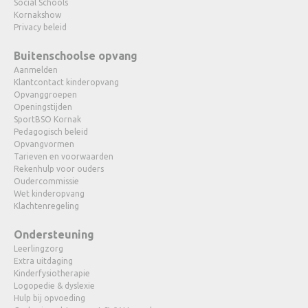
Social Schools
Kornakshow
Privacy beleid
Buitenschoolse opvang
Aanmelden
Klantcontact kinderopvang
Opvanggroepen
Openingstijden
SportBSO Kornak
Pedagogisch beleid
Opvangvormen
Tarieven en voorwaarden
Rekenhulp voor ouders
Oudercommissie
Wet kinderopvang
Klachtenregeling
Ondersteuning
Leerlingzorg
Extra uitdaging
Kinderfysiotherapie
Logopedie & dyslexie
Hulp bij opvoeding