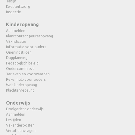
Tabijn
Kwaliteitszorg
Inspectie
Kinderopvang
Aanmelden
Klantcontact peuteropvang
VE-indicatie
Informatie voor ouders
Openingstijden
Dagplanning
Pedagogisch beleid
Oudercommissie
Tarieven en voorwaarden
Rekenhulp voor ouders
Wet kinderopvang
Klachtenregeling
Onderwijs
Doelgericht onderwijs
Aanmelden
Lestijden
Vakantierooster
Verlof aanvragen