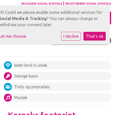
|
INLOGGEN SOCIAL SCHOOLS
REGISTREREN SOCIAL SCHOOLS
Hi! Could we please enable some additional services for
Toggl
Social Media & Tracking
? You can always change or
withdraw your consent later.
Let me choose
I decline
That's ok
KORNAKS FOOTPRINT
Ieder kind is uniek
Stevige basis
Trots op prestaties
Muziek