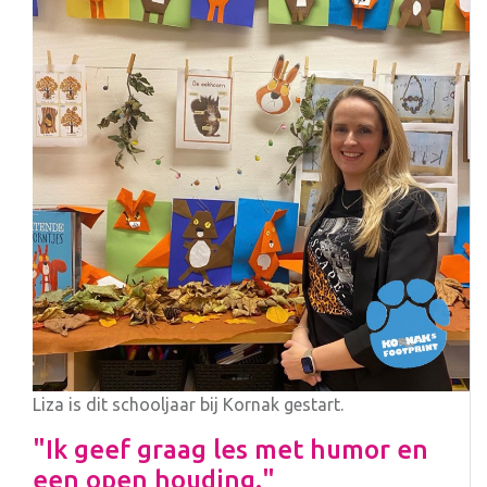
Liza is dit schooljaar bij Kornak gestart.
"Ik geef graag les met humor en
een open houding."